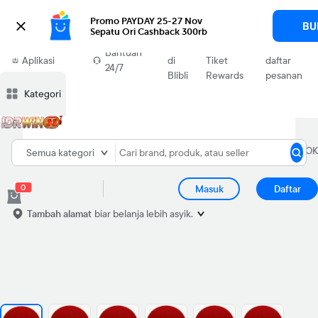
Promo PAYDAY 25-27 Nov

BU
Sepatu Ori Cashback 300rb
Deskripsi
Ulasan
Diskusi
Rekomendasi
Lapor
Download
Jual
Blibli
Cek
Bantuan
Aplikasi
di
Tiket
daftar
24/7
Blibli
Blibli
Rewards
pesanan
Kategori
Peralatan
Active
Home
Audio
Speaker
Semua kategori
Elektronik
Speaker
0
Masuk
Daftar
Tambah alamat
biar belanja lebih asyik.