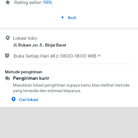
Rating seller:
98%
Ikuti
Lokasi toko
Jl. Rukam ,no .5 , Binjai Barat
Buka
Setiap Hari
â€¢
08:00-18:00 WIB
Metode pengiriman
Pengiriman kurir
Masukkan lokasi pengiriman supaya kamu bisa melihat metode
yang tersedia dan estimasi biayanya.
Cari lokasi