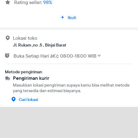
Rating seller:
98%
Ikuti
Lokasi toko
Jl. Rukam ,no .5 , Binjai Barat
Buka
Setiap Hari
â€¢
08:00-18:00 WIB
Metode pengiriman
Pengiriman kurir
Masukkan lokasi pengiriman supaya kamu bisa melihat metode
yang tersedia dan estimasi biayanya.
Cari lokasi