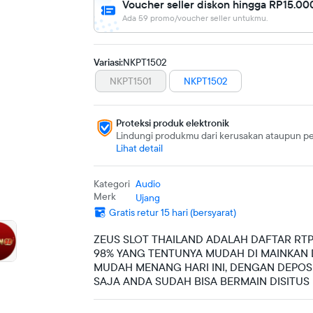
Voucher seller diskon hingga RP15.00
Ada 59 promo/voucher seller untukmu.
Variasi:
NKPT1502
NKPT1501
NKPT1502
Proteksi produk elektronik
Lindungi produkmu dari kerusakan ataupun p
Lihat detail
Kategori
Audio
Merk
Ujang
Gratis retur 15 hari (bersyarat)
ZEUS SLOT THAILAND ADALAH DAFTAR RTP
98% YANG TENTUNYA MUDAH DI MAINKAN
MUDAH MENANG HARI INI, DENGAN DEPOSI
SAJA ANDA SUDAH BISA BERMAIN DISITUS I