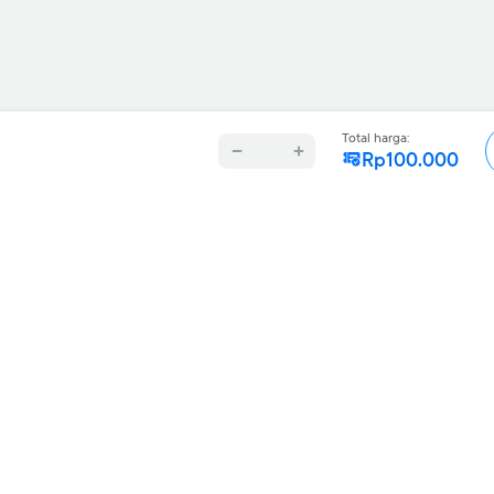
Total harga:
Rp100.000