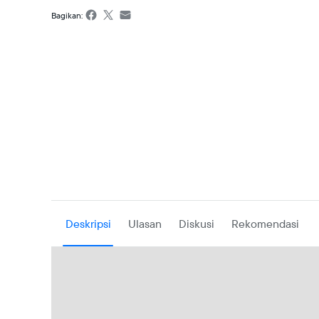
Bagikan:
Deskripsi
Ulasan
Diskusi
Rekomendasi