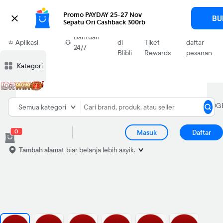
Promo PAYDAY 25-27 Nov

BU
Sepatu Ori Cashback 300rb
Deskripsi
Ulasan
Diskusi
Rekomendasi
Lapor
Download
Jual
Blibli
Cek
Bantuan
Aplikasi
di
Tiket
daftar
24/7
Blibli
Blibli
Rewards
pesanan
Kategori
Peralatan
Active
Home
Audio
Speaker
Semua kategori
Elektronik
Speaker
0
Masuk
Daftar
Tambah alamat
biar belanja lebih asyik.