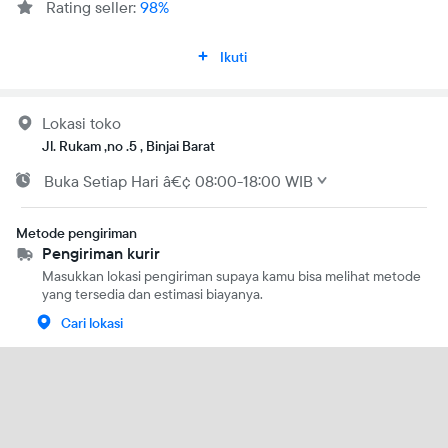
Rating seller:
98%
Ikuti
Lokasi toko
Jl. Rukam ,no .5 , Binjai Barat
Buka
Setiap Hari
â€¢
08:00-18:00 WIB
Metode pengiriman
Pengiriman kurir
Masukkan lokasi pengiriman supaya kamu bisa melihat metode
yang tersedia dan estimasi biayanya.
Cari lokasi