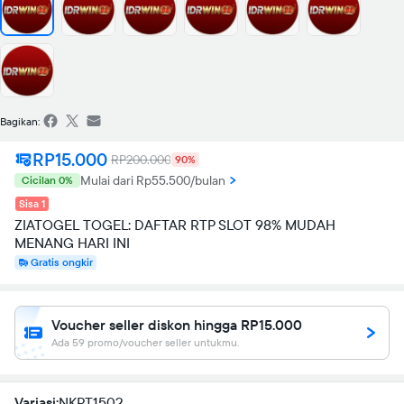
Bagikan:
RP15.000
RP200.000
90%
Mulai dari Rp55.500/bulan
Cicilan 0%
Sisa 1
ZIATOGEL TOGEL: DAFTAR RTP SLOT 98% MUDAH
MENANG HARI INI
Gratis ongkir
Voucher seller diskon hingga RP15.000
Ada 59 promo/voucher seller untukmu.
Variasi:
NKPT1502