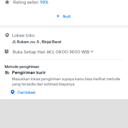
Rating seller:
98%
Ikuti
Lokasi toko
Jl. Rukam ,no .5 , Binjai Barat
Buka
Setiap Hari
â€¢
08:00-18:00 WIB
Metode pengiriman
Pengiriman kurir
Masukkan lokasi pengiriman supaya kamu bisa melihat metode
yang tersedia dan estimasi biayanya.
Cari lokasi